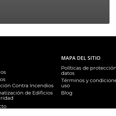
MAPA DEL SITIO
Políticas de protecció
ros
datos
ios
Términos y condicion
ción Contra Incendios
uso
tización de Edificios
Blog
uridad
cto