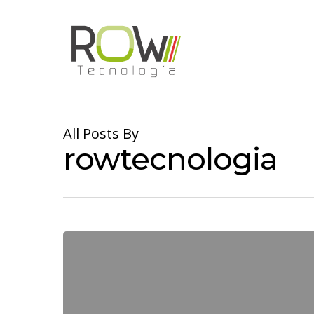
Skip
to
main
content
All Posts By
rowtecnologia